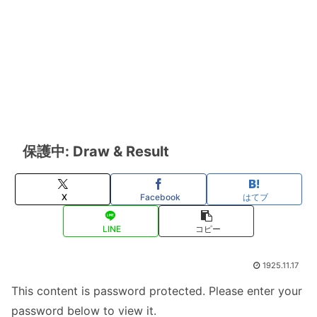
保護中: Draw & Result
X
Facebook
はてブ
LINE
コピー
1925.11.17
This content is password protected. Please enter your
password below to view it.