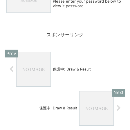
Please enter your password below to
view it.password
スポンサーリンク
保護中: Draw & Result
保護中: Draw & Result