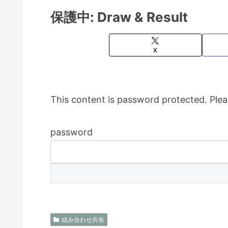
保護中: Draw & Result
X
This content is password protected. Plea
password
組み合わせ共有