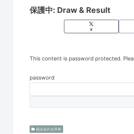
保護中: Draw & Result
X
This content is password protected. Plea
password
組み合わせ共有