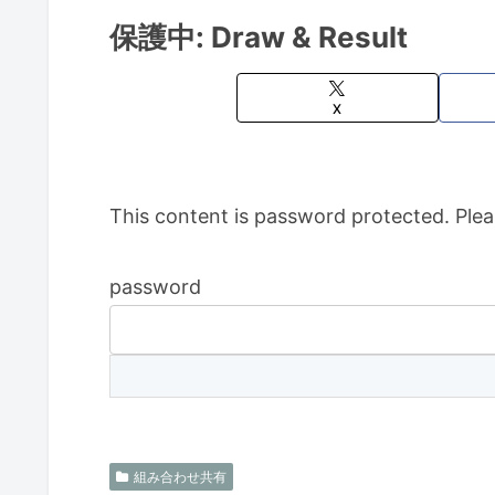
保護中: Draw & Result
X
This content is password protected. Plea
password
組み合わせ共有